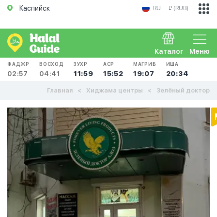
Каспийск
RU
₽ (RUB)
Каталог
Меню
ФАДЖР
ВОСХОД
ЗУХР
АСР
МАГРИБ
ИША
02:57
04:41
11:59
15:52
19:07
20:34
Главная
Хиджама центры
Зелёный доктор