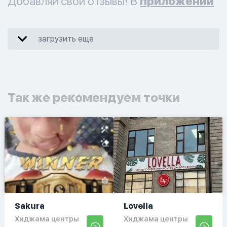
Добавляй свои отзывы! В
приложении
загрузить еще
Так же рекомендуем точки
Sakura
Lovella
Хиджама центры
Хиджама центры