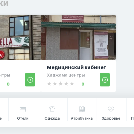
ки
Медицинский кабинет
нтры
Хиджама центры
0
0
е
Отели
Одежда
Атрибутика
Здоровье
П