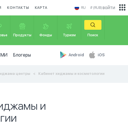
войти
И
КОНТАКТЫ
КАРТА
RU
₽ (RUB)
овье
Продукты
Фонды
Туризм
Поиск
СМИ
Блогеры
Android
iOS
иджама центры
Кабинет хиджамы и косметологии
хиджамы и
гии