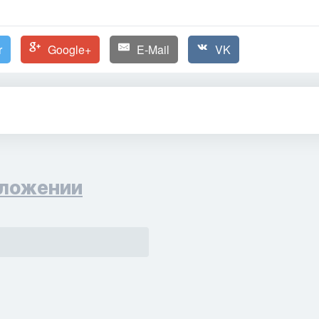
r
Google+
E-Mail
VK
ложении