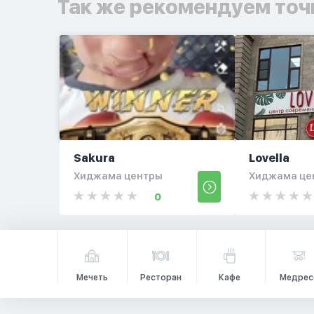
Так же рекомендуем точ
Sakura
Lovella
Хиджама центры
Хиджама це
0
Мечеть
Ресторан
Кафе
Медрес