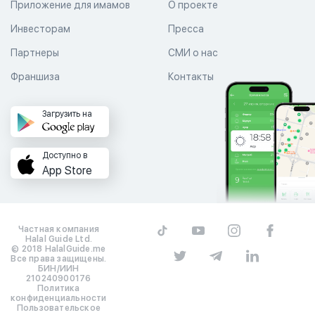
Приложение для имамов
О проекте
Инвесторам
Пресса
Партнеры
СМИ о нас
Франшиза
Контакты
Загрузить на
Доступно в
App Store
Частная компания
Halal Guide Ltd.
© 2018 HalalGuide.me
Все права защищены.
БИН/ИИН
210240900176
Политика
конфиденциальности
Пользовательское