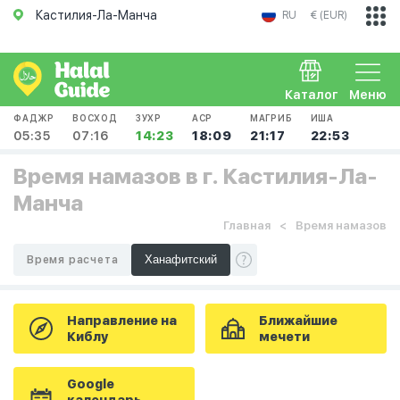
Кастилия-Ла-Манча
RU
€ (EUR)
Каталог
Меню
ФАДЖР
ВОСХОД
ЗУХР
АСР
МАГРИБ
ИША
05:35
07:16
14:23
18:09
21:17
22:53
Время намазов в г. Кастилия-Ла-
Манча
Главная
Время намазов
Время расчета
Направление на
Ближайшие
Киблу
мечети
Google