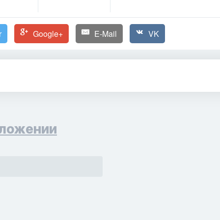
r
Google+
E-Mail
VK
ложении