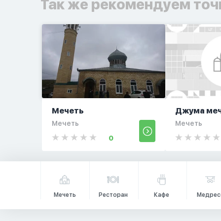
Так же рекомендуем точ
Мечеть
Джума ме
Мечеть
Мечеть
0
Мечеть
Ресторан
Кафе
Медрес