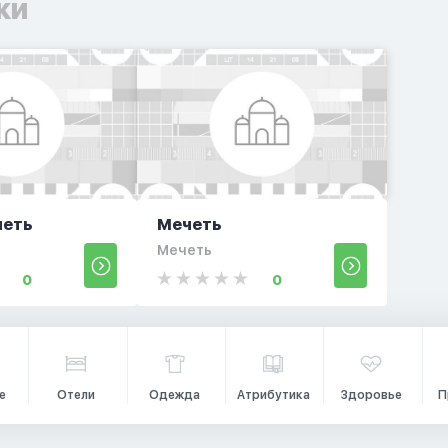
ки
четь
Мечеть
Мечеть
0
0
е
Отели
Одежда
Атрибутика
Здоровье
П