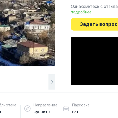
Ознакомьтесь с отзыва
фотографиях и узнайте
подробнее
начинается здесь.
Задать вопрос
блиотека
Направление
Парковка
т
Сунниты
Есть