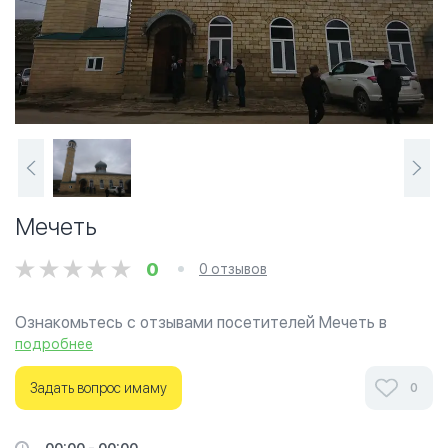
Мечеть
0
0 отзывов
Ознакомьтесь с отзывами посетителей Мечеть в
г.Касумкент на фотографиях и узнайте о часах работы.
подробнее
Ваше духовное путешествие начинается здесь.
Задать вопрос имаму
0