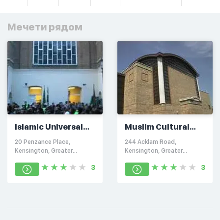
Мечети рядом
Islamic Universal
Muslim Cultural
Association
Heritage Centre
20 Penzance Place,
244 Acklam Road,
Kensington, Greater
Kensington, Greater
London W11 4PG
London W10 5YG
3
3