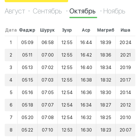
Август
Сентябрь
Октябрь
Ноябрь
Дата
Фаджр
Шурук
Зухр
Аср
Магриб
Иша
1
05:09
06:58
12:55
16:44
18:39
20:24
2
05:11
07:00
12:55
16:42
18:36
20:21
3
05:13
07:02
12:55
16:40
18:34
20:19
4
05:15
07:03
12:55
16:38
18:32
20:17
5
05:16
07:05
12:54
16:36
18:30
20:14
6
05:18
07:07
12:54
16:34
18:27
20:12
7
05:20
07:08
12:54
16:32
18:25
20:10
8
05:22
07:10
12:53
16:30
18:23
20:07