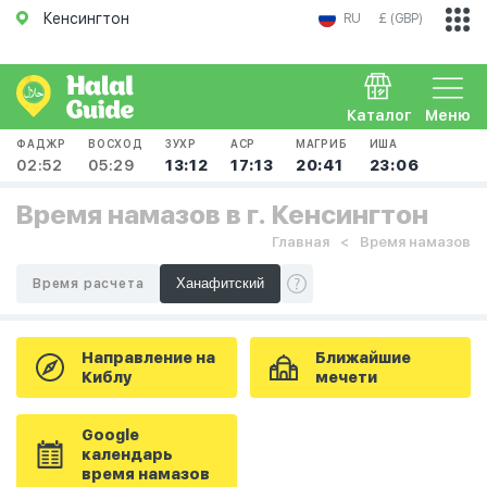
Кенсингтон
RU
£ (GBP)
Каталог
Меню
ФАДЖР
ВОСХОД
ЗУХР
АСР
МАГРИБ
ИША
02:52
05:29
13:12
17:13
20:41
23:06
Время намазов в г. Кенсингтон
Главная
Время намазов
Время расчета
Направление на
Ближайшие
Киблу
мечети
Google
календарь
время намазов