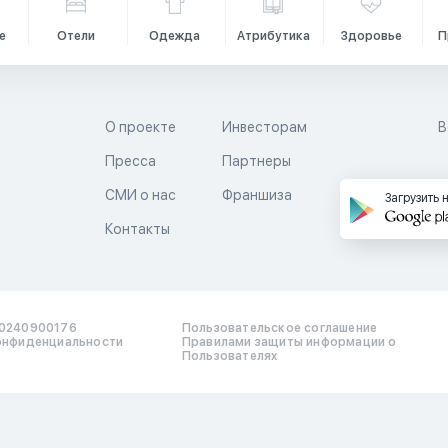
е
Отели
Одежда
Атрибутика
Здоровье
П
О проекте
Инвесторам
В
Пресса
Партнеры
й
СМИ о нас
Франшиза
Загрузить 
Контакты
0240900176
Пользовательское соглашение
онфиденциальности
Правилами защиты информации о
Пользователях