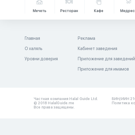
Мечеть
Ресторан
Кафе
Медрес
Главная
Реклама
О халяль
Кабинет заведения
Уровни доверия
Приложение для заведени
Приложение для имамов
Частная компания Halal Guide Ltd.
БИН/ИИН 21
© 2018 HalalGuide.me
Политика к
Все права защищены.