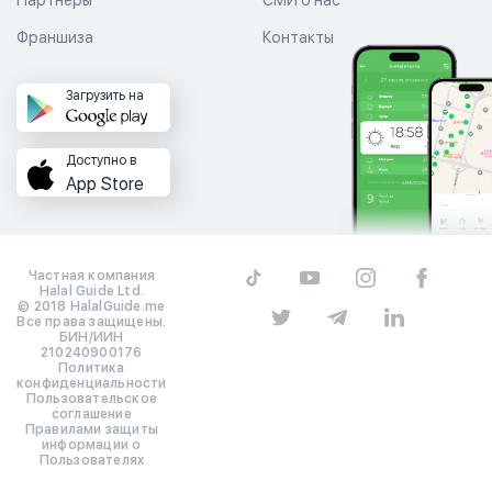
Партнеры
СМИ о нас
Франшиза
Контакты
Загрузить на
Доступно в
App Store
Частная компания
Halal Guide Ltd.
© 2018 HalalGuide.me
Все права защищены.
БИН/ИИН
210240900176
Политика
конфиденциальности
Пользовательское
соглашение
Правилами защиты
информации о
Пользователях