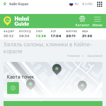
Кейп-Корал
RU
$ (USD)
Каталог
Меню
ФАДЖР
ВОСХОД
ЗУХР
АСР
МАГРИБ
ИША
05:32
06:54
13:38
17:04
20:11
21:30
Халяль салоны, клиники в Кейпе-
корале
Главная
Здоровье
Карта точек