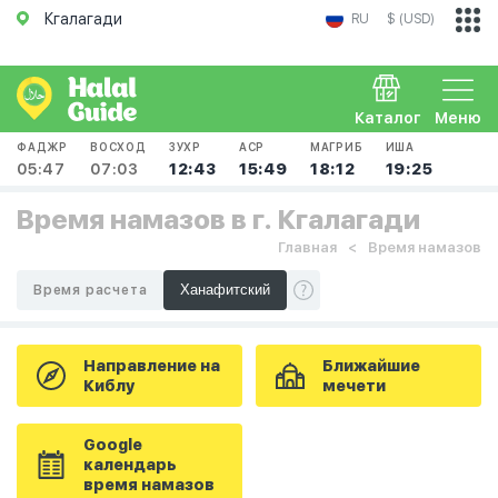
Кгалагади
RU
$ (USD)
Каталог
Меню
ФАДЖР
ВОСХОД
ЗУХР
АСР
МАГРИБ
ИША
05:47
07:03
12:43
15:49
18:12
19:25
Время намазов в г. Кгалагади
Главная
Время намазов
Время расчета
Направление на
Ближайшие
Киблу
мечети
Google
календарь
время намазов