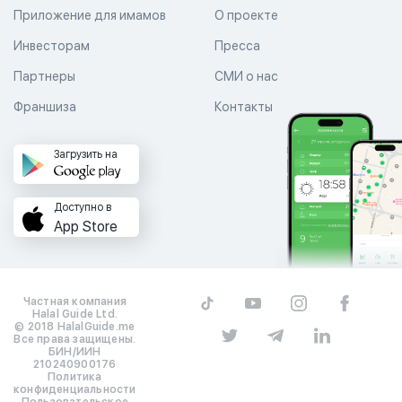
Приложение для имамов
О проекте
Инвесторам
Пресса
Партнеры
СМИ о нас
Франшиза
Контакты
Загрузить на
Доступно в
App Store
Частная компания
Halal Guide Ltd.
© 2018 HalalGuide.me
Все права защищены.
БИН/ИИН
210240900176
Политика
конфиденциальности