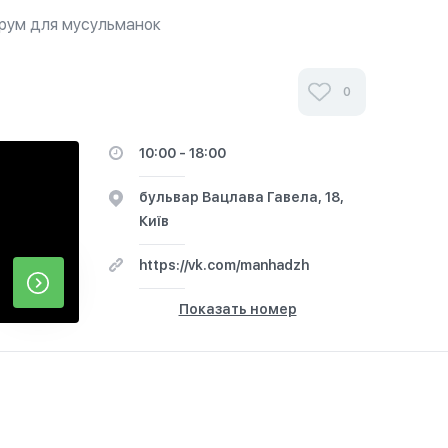
рум для мусульманок
й одежды «MANhADZh» в Киеве .Ознакомьтесь
нтов. Их отзывы помогут вам сделать
0
боре халяльной одежды, предлагаемой этим
свой стиль с нами.
10:00 - 18:00
бульвар Вацлава Гавела, 18,
Київ
https://vk.com/manhadzh
Показать номер