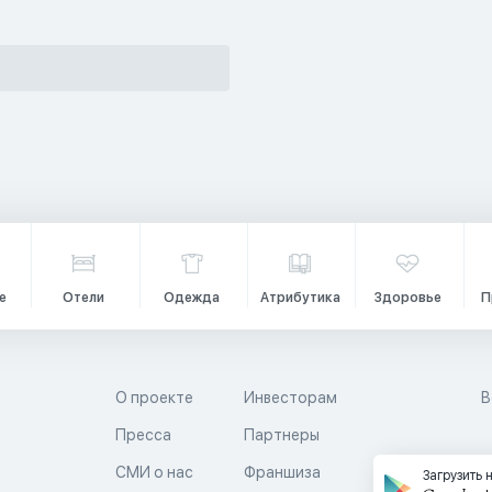
е
Отели
Одежда
Атрибутика
Здоровье
П
О проекте
Инвесторам
В
Пресса
Партнеры
й
СМИ о нас
Франшиза
Загрузить 