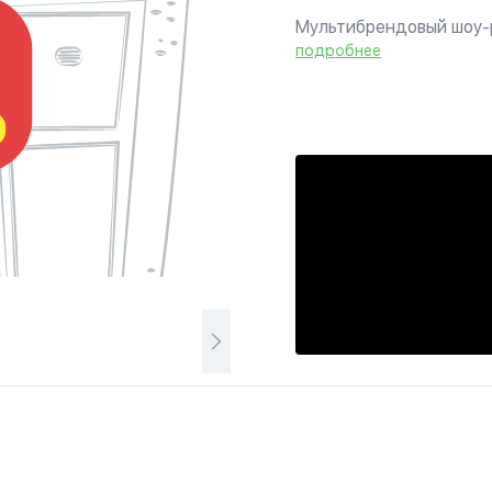
Мультибрендовый шоу-
подробнее
Магазин мусульманско
с мнениями наших клие
правильный выбор в вы
магазином. Выражайте 