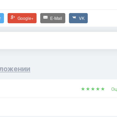
r
Google+
E-Mail
VK
ложении
Оц