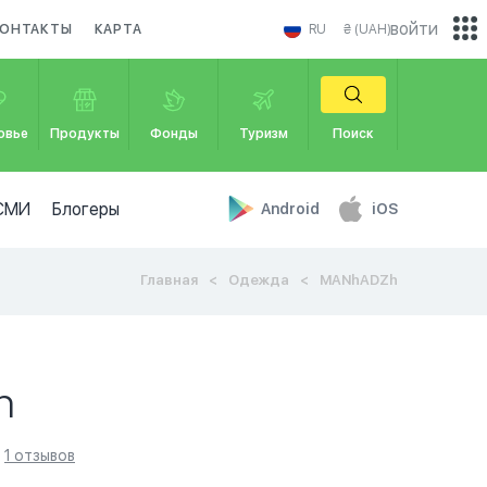
войти
ОНТАКТЫ
КАРТА
RU
₴ (UAH)
овье
Продукты
Фонды
Туризм
Поиск
СМИ
Блогеры
Android
iOS
Главная
Одежда
MANhADZh
h
1 отзывов