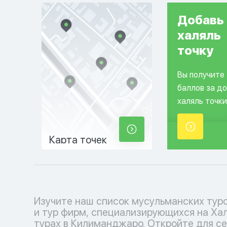
Добавь
халяль
точку
Вы получите
баллов за д
халяль точки
Карта точек
Изучите наш список мусульманских тур
соблюдения исламских традиций. Выб
и тур фирм, специализирующихся на Ха
кофмортный отпуск с нашими туроператора
турах в Килиманджаро. Откройте для с
каждый момент наполнен умиротворе