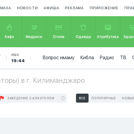
АМАЗА
НОВОСТИ
АФИША
РЕКЛАМА
ПРИЛОЖЕНИЕ
ПРА
Кафе
Медресе
Отели
Одежда
Атрибутика
Здор
Б
ИША
Вопрос имаму
Кибла
Радио
ТВ
19:44
торы) в г. Килиманджаро
ЗАВЕДЕНИЕ С АЛКОГОЛЕМ
ВСЕ
ПОПУЛЯРНЫЕ
НОВЫ