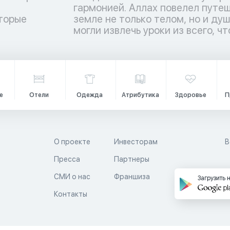
торые
ы люди
и
могли извлечь уроки из всего, чт
е
Отели
Одежда
Атрибутика
Здоровье
П
О проекте
Инвесторам
В
Пресса
Партнеры
й
СМИ о нас
Франшиза
Загрузить 
Контакты