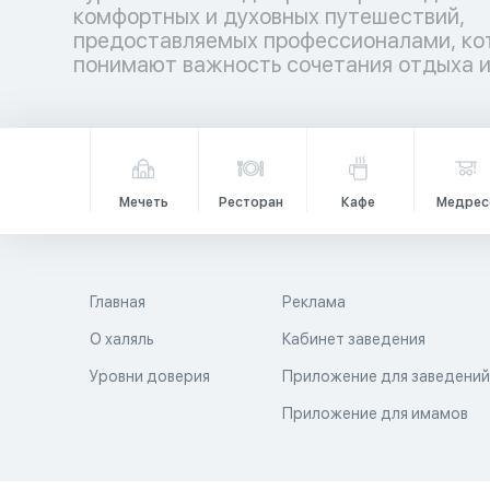
комфортных и духовных путешествий,
гармонией. Аллах повелел путешествовать по
предоставляемых профессионалами, ко
земле не только телом, но и душой, даб
понимают важность сочетания отдыха 
Мечеть
Ресторан
Кафе
Медрес
Главная
Реклама
О халяль
Кабинет заведения
Уровни доверия
Приложение для заведени
Приложение для имамов