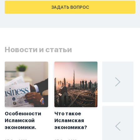
тахаджуд...
ЗАДАТЬ ВОПРОС
Новости и статьи
Особенности
Что такое
Без греха: чт
Исламской
Исламская
такое
экономики.
экономика?
халяльное
инвестирова