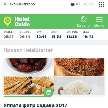
Килиманджаро
RU
$ (USD)
Каталог
Меню
ФАДЖР
ВОСХОД
ЗУХР
АСР
МАГРИБ
ИША
05:25
06:34
12:41
15:58
18:36
19:43
Проект HalalStarter
Уплата фитр садака 2017