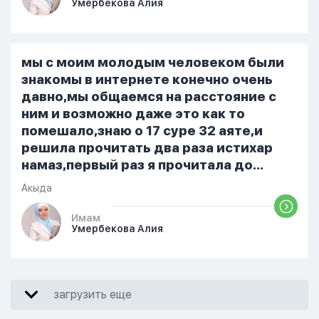
Умербекова Алия
я делаю скрытно если делаю дома. Я
не показываю теперь никому что я
верю. Потому что пойдут осуждения.
От родных же людей.
мы с моим молодым человеком были
знакомы в интернете конечно очень
давно,мы общаемся на расстояние с
ним и возможно даже это как то
помешало,знаю о 17 суре 32 аяте,и
решила прочитать два раза истихар
намаз,первый раз я прочитала до
«Аср» намаза и сначала было
Акыда
тревожно,позже стало спокойно и в
голову начали лезть только хорошие
Имам
Умербекова Алия
мысли,во второй раз когда я решила в
очередной раз прочитать истихар дуа.
я читала его переводом на
русский,потому что боялась
загрузить еще
ошибиться и то что намаз не
примется,совершила истихар во время