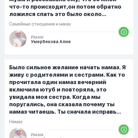
что-то происходит,он потом обратно
ложился спать это было около
одиннадцати вечера. Но я снова
Семейные отношения и никах
разбудила его, сказав, что мне плохо.
Он ответил: «Я живу с больными». Мне
Имам
Умербекова Алия
стало очень обидно, и я решила
терпеть свою боль, повернулась
попыталась и уснуть) Но потом он
проснулся и спросил, что случилось. И
Было сильное желание начать намаз. Я
я рассказала о своих проблемах. Затем
живу с родителями и сестрами. Как то
я сказала ему:...
прочитала один намаз вечерний
включила ютуб и повторяла, это
увидала моя сестра. Когда мы
поругались, она сказала почему ты
намаз читаешь. Ты сначала исправь
себя. После этого я не вставала на
Намаз
намаз и не видела жайнамаз. Я просто
уже так не могу читать, смотреть . Дуа
Имам