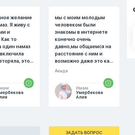
ьное желание
мы с моим молодым
маз. Я живу с
человеком были
ми и
знакомы в интернете
 Как то
конечно очень
а один намаз
давно,мы общаемся на
 включила
расстояние с ним и
вторяла, это
возможно даже это как
оя сестра.
то помешало,знаю о 17
Акыда
поругались,
суре 32 аяте,и решила
ла почему ты
прочитать два раза
мам
Имам
аешь. Ты
истихар намаз,первый
мербекова
Умербекова
справь себя.
раз я прочитала до
лия
Алия
го я не
«Аср» намаза и
на намаз и не
сначала было
йнамаз. Я
тревожно,позже стало
е так не могу
спокойно и в голову
ЗАДАТЬ ВОПРОС
мотреть . Дуа
начали лезть только