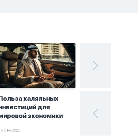
Польза халяльных
Исламские финан
инвестиций для
поисках устойчи
мировой экономики
в мире инвестиц
26 Сен 2023
25 Сен 2023