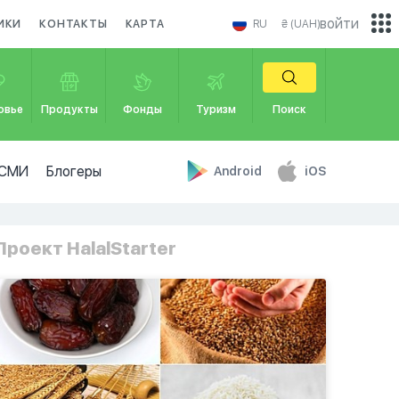
войти
ИКИ
КОНТАКТЫ
КАРТА
RU
₴ (UAH)
овье
Продукты
Фонды
Туризм
Поиск
СМИ
Блогеры
Android
iOS
Проект HalalStarter