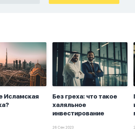
крытно если
хорошие мысли,во
а. Я не
второй раз когда я
ю теперь
решила в очередной
о я верю.
раз прочитать истихар
то пойдут
дуа. я читала его
я. От родных
переводом на
.
русский,потому что
боялась ошибиться и
то что намаз не
примется,совершила
истихар во время
тахаджуд...
е Исламская
Без греха: что такое
ка?
халяльное
инвестирование
26 Сен 2023