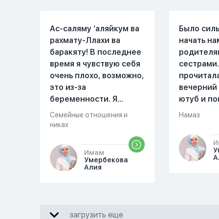
Ас-саляму ‘аляйкум ва
Было сил
рахмату-Ллахи ва
начать на
баракяту! В последнее
родителя
время я чувствую себя
сестрами.
очень плохо, возможно,
прочитал
это из-за
вечерний
беременности. Я
ютуб и по
разбудила мужа и
увидала м
Семейные отношения и
Намаз
рассказала ему, что со
Когда мы 
никах
мной что-то
она сказа
И
происходит,он потом
намаз чит
У
Имам
обратно ложился спать
сначала и
А
Умербекова
Алия
это было около
После это
одиннадцати вечера.
вставала 
Но я снова разбудила
видела жа
его, сказав, что мне
просто уж
загрузить еще
плохо. Он ответил: «Я
читать, с