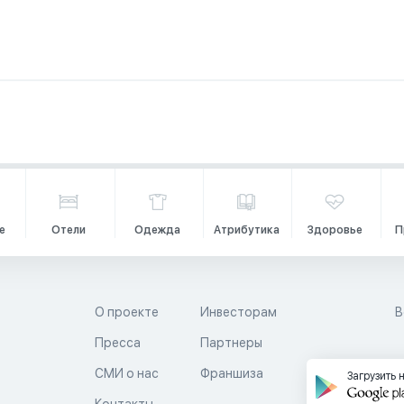
е
Отели
Одежда
Атрибутика
Здоровье
П
О проекте
Инвесторам
В
Пресса
Партнеры
й
СМИ о нас
Франшиза
Загрузить 