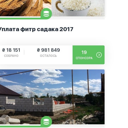
Уплата фитр садака 2017
₴ 18 151
₴ 981 849
19
СОБРАНО
ОСТАЛОСЬ
СПОНСОРА