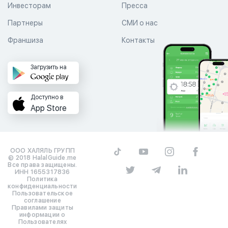
Инвесторам
Пресса
Партнеры
СМИ о нас
Франшиза
Контакты
Загрузить на
Доступно в
App Store
ООО ХАЛЯЛЬ ГРУПП
© 2018 HalalGuide.me
Все права защищены.
ИНН 1655317836
Политика
конфиденциальности
Пользовательское
соглашение
Правилами защиты
информации о
Пользователях