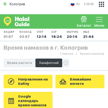
Кологрив
RU
₽ (RUB)
Каталог
Меню
ФАДЖР
ВОСХОД
ЗУХР
АСР
МАГРИБ
ИША
01:57
03:57
12:14
16:24
20:14
21:44
Время намазов в г. Кологрив
Главная
Время намазов
Время расчета
Направление на
Ближайшие
Киблу
мечети
Google
календарь
время намазов