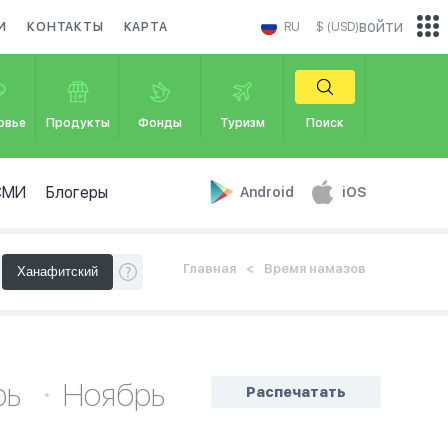
войти
И
КОНТАКТЫ
КАРТА
RU
$ (USD)
овье
Продукты
Фонды
Туризм
Поиск
СМИ
Блогеры
Android
iOS
Главная
Время намазов
рь
Ноябрь
Распечатать