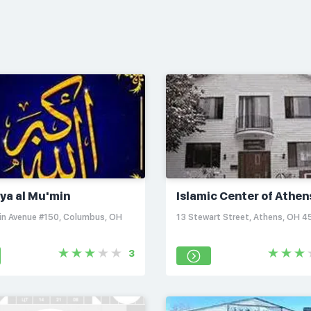
ya al Mu'min
Islamic Center of Athen
lin Avenue #150, Columbus, OH
13 Stewart Street, Athens, OH 4
3