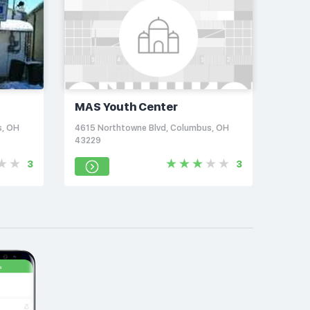
MAS Youth Center
s, OH
4615 Northtowne Blvd, Columbus, OH
43229
3
3