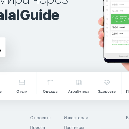
lalGuide
е
Отели
Одежда
Атрибутика
Здоровье
П
О проекте
Инвесторам
В
Пресса
Партнеры