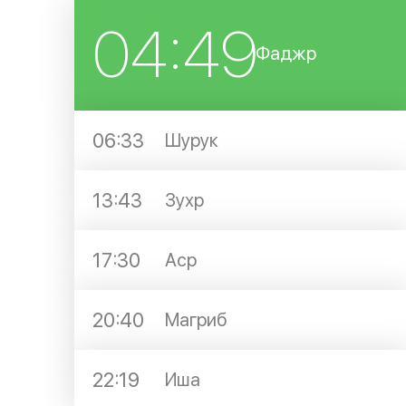
04:49
Фаджр
06:33
Шурук
13:43
Зухр
17:30
Аср
20:40
Магриб
22:19
Иша