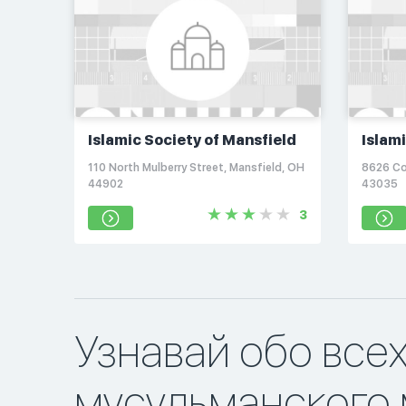
Islamic Society of Mansfield
Islam
Coun
110 North Mulberry Street, Mansfield, OH
8626 Co
44902
43035
3
Узнавай обо все
мусульманского 