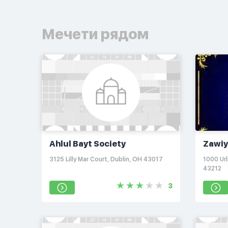
Мечети рядом
Ahlul Bayt Society
Zawiy
3125 Lilly Mar Court, Dublin, OH 43017
1000 Ur
43212
3