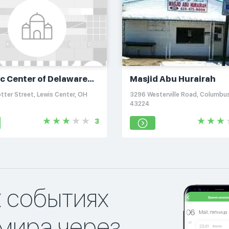
ic Center of Delaware
Masjid Abu Hurairah
ty
tter Street, Lewis Center, OH
3296 Westerville Road, Columbu
43224
3
х событиях
мира через