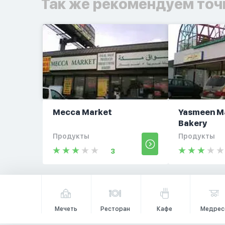
Так же рекомендуем точ
Mecca Market
Yasmeen M
Bakery
Продукты
Продукты
3
Мечеть
Ресторан
Кафе
Медрес