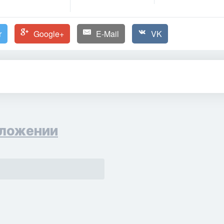
r
Google+
E-Mail
VK
ложении