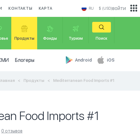
войти
И
КОНТАКТЫ
КАРТА
RU
$ (USD)
овье
Продукты
Фонды
Туризм
Поиск
СМИ
Блогеры
Android
iOS
Главная
Продукты
Mediterranean Food Imports #1
ean Food Imports #1
0 отзывов