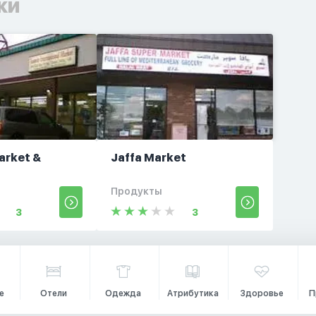
ки
arket &
Jaffa Market
Продукты
3
3
е
Отели
Одежда
Атрибутика
Здоровье
П