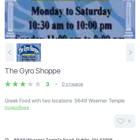
The Gyro Shoppe
3
0 отзывов
Greek Food with two locations: 5649 Woerner Temple
Road, Dublin and 2061 West Henderson Road, Upper
подробнее
Arlington.
0