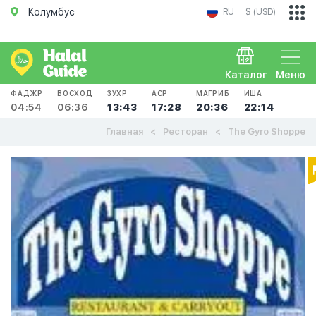
Колумбус
RU
$ (USD)
Каталог
Меню
ФАДЖР
ВОСХОД
ЗУХР
АСР
МАГРИБ
ИША
04:54
06:36
13:43
17:28
20:36
22:14
Главная
Ресторан
The Gyro Shoppe