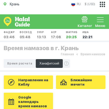
Крань
RU
$ (USD)
Каталог
Меню
ФАДЖР
ВОСХОД
ЗУХР
АСР
МАГРИБ
ИША
03:46
05:48
13:13
17:08
20:25
22:21
Время намазов в г. Крань
Главная
Время намазов
Время расчета
Направление на
Ближайшие
Киблу
мечети
Google
календарь
время намазов