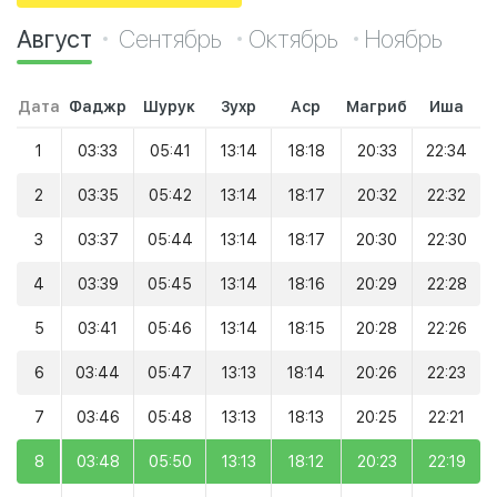
Август
Сентябрь
Октябрь
Ноябрь
Дата
Фаджр
Шурук
Зухр
Аср
Магриб
Иша
1
03:33
05:41
13:14
18:18
20:33
22:34
2
03:35
05:42
13:14
18:17
20:32
22:32
3
03:37
05:44
13:14
18:17
20:30
22:30
4
03:39
05:45
13:14
18:16
20:29
22:28
5
03:41
05:46
13:14
18:15
20:28
22:26
6
03:44
05:47
13:13
18:14
20:26
22:23
7
03:46
05:48
13:13
18:13
20:25
22:21
8
03:48
05:50
13:13
18:12
20:23
22:19