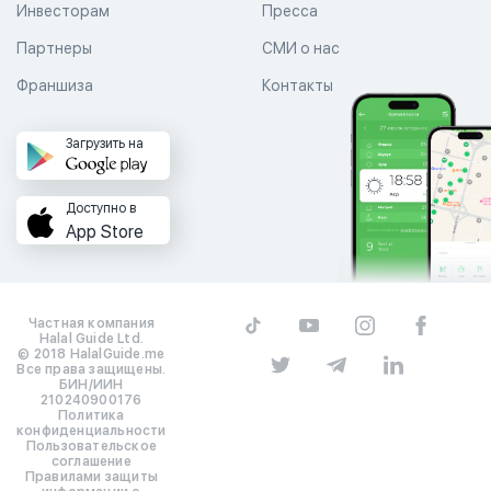
Инвесторам
Пресса
Партнеры
СМИ о нас
Франшиза
Контакты
Загрузить на
Доступно в
App Store
Частная компания
Halal Guide Ltd.
© 2018 HalalGuide.me
Все права защищены.
БИН/ИИН
210240900176
Политика
конфиденциальности
Пользовательское
соглашение
Правилами защиты