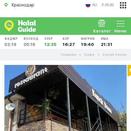
Краснодар
RU
₽ (RUB)
Каталог
Меню
ФАДЖР
ВОСХОД
ЗУХР
АСР
МАГРИБ
ИША
03:19
05:16
12:35
16:27
19:40
21:31
Главная
Кафе
Kunak house