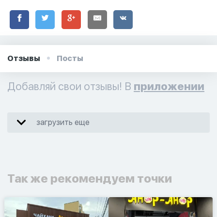
Отзывы
Посты
Добавляй свои отзывы! В
приложении
загрузить еще
Так же рекомендуем точки