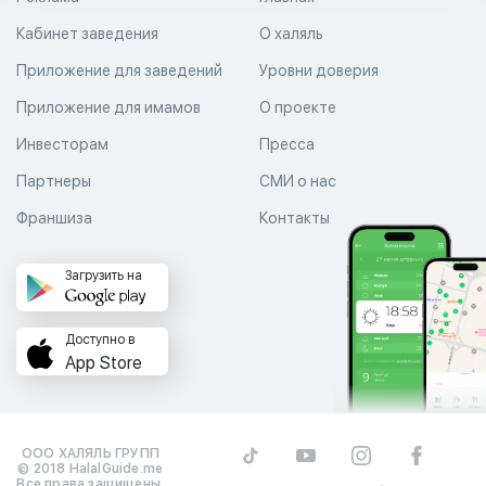
Кабинет заведения
О халяль
Приложение для заведений
Уровни доверия
Приложение для имамов
О проекте
Инвесторам
Пресса
Партнеры
СМИ о нас
Франшиза
Контакты
Загрузить на
Доступно в
App Store
ООО ХАЛЯЛЬ ГРУПП
© 2018 HalalGuide.me
Все права защищены.