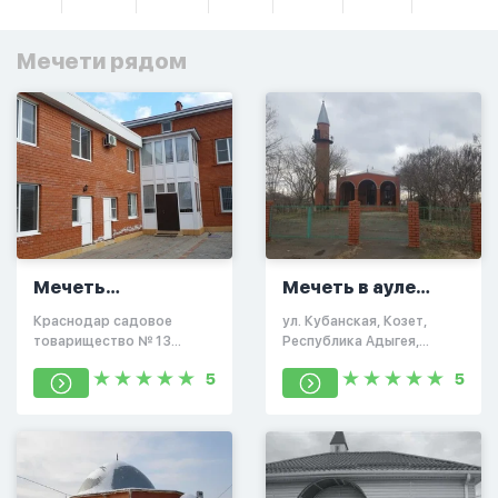
Мечети рядом
Мечеть
Мечеть в ауле
Краснодара
Козет
Краснодар садовое
ул. Кубанская, Козет,
товарищество № 13
Республика Адыгея,
завода имени Седина,
Россия
5
5
Западная улица, 736