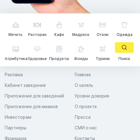
Мечеть
Ресторан
Кафе
Медресе
Отели
Одежда
Атрибутика
Здоровье
Продукты
Фонды
Туризм
Поиск
Реклама
Главная
Кабинет заведения
О халяль
Приложение для заведений
Уровни доверия
Приложение для имамов
О проекте
Инвесторам
Пресса
Партнеры
СМИ о нас
Франшиза
Контакты