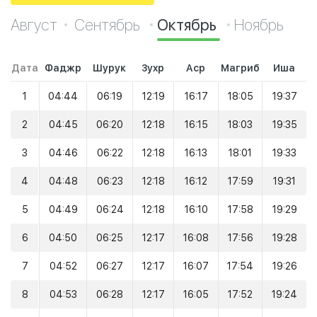
Август
Сентябрь
Октябрь
Ноябрь
Дата
Фаджр
Шурук
Зухр
Аср
Магриб
Иша
1
04:44
06:19
12:19
16:17
18:05
19:37
2
04:45
06:20
12:18
16:15
18:03
19:35
3
04:46
06:22
12:18
16:13
18:01
19:33
4
04:48
06:23
12:18
16:12
17:59
19:31
5
04:49
06:24
12:18
16:10
17:58
19:29
6
04:50
06:25
12:17
16:08
17:56
19:28
7
04:52
06:27
12:17
16:07
17:54
19:26
8
04:53
06:28
12:17
16:05
17:52
19:24