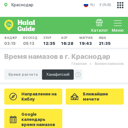
Краснодар
RU
₽ (RUB)
Каталог
Меню
ФАДЖР
ВОСХОД
ЗУХР
АСР
МАГРИБ
ИША
03:15
05:13
12:35
16:28
19:43
21:35
Время намазов в г. Краснодар
Главная
Время намазов
Время расчета
Направление на
Ближайшие
Киблу
мечети
Google
календарь
время намазов