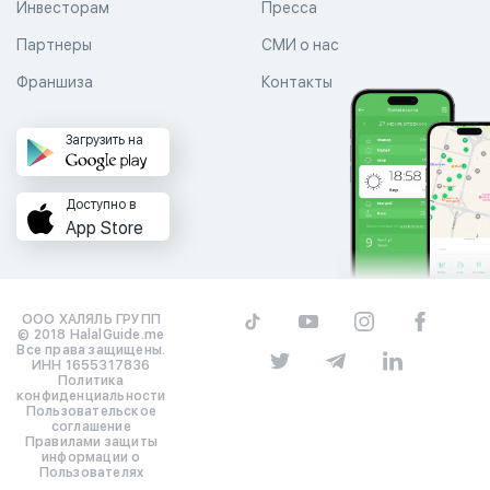
Инвесторам
Пресса
Партнеры
СМИ о нас
Франшиза
Контакты
Загрузить на
Доступно в
App Store
ООО ХАЛЯЛЬ ГРУПП
© 2018 HalalGuide.me
Все права защищены.
ИНН 1655317836
Политика
конфиденциальности
Пользовательское
соглашение
Правилами защиты
информации о
Пользователях