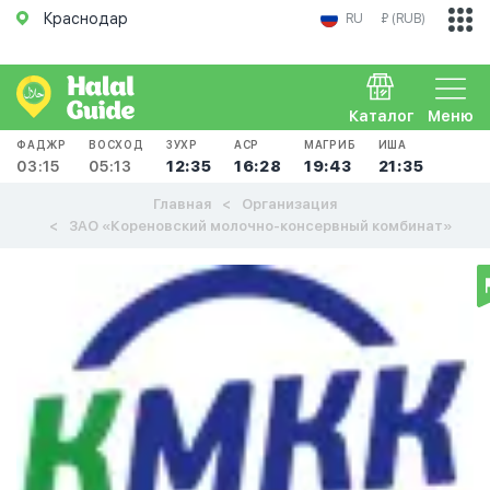
Краснодар
RU
₽ (RUB)
Каталог
Меню
ФАДЖР
ВОСХОД
ЗУХР
АСР
МАГРИБ
ИША
03:15
05:13
12:35
16:28
19:43
21:35
Главная
Организация
ЗАО «Кореновский молочно-консервный комбинат»