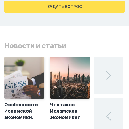
тахаджуд...
ЗАДАТЬ ВОПРОС
Новости и статьи
Особенности
Что такое
Без греха: чт
Исламской
Исламская
такое
экономики.
экономика?
халяльное
инвестирова