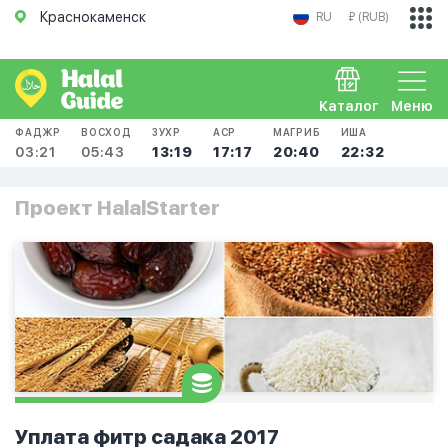
Краснокаменск
RU
₽ (RUB)
Каталог
Меню
ФАДЖР
ВОСХОД
ЗУХР
АСР
МАГРИБ
ИША
03:21
05:43
13:19
17:17
20:40
22:32
Проект HalalStarter
Уплата фитр садака 2017