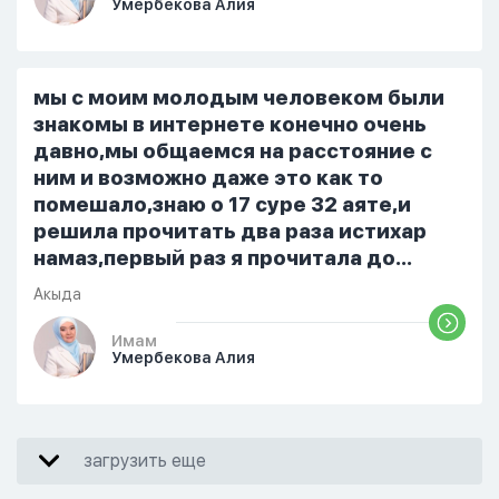
Умербекова Алия
я делаю скрытно если делаю дома. Я
не показываю теперь никому что я
верю. Потому что пойдут осуждения.
От родных же людей.
мы с моим молодым человеком были
знакомы в интернете конечно очень
давно,мы общаемся на расстояние с
ним и возможно даже это как то
помешало,знаю о 17 суре 32 аяте,и
решила прочитать два раза истихар
намаз,первый раз я прочитала до
«Аср» намаза и сначала было
Акыда
тревожно,позже стало спокойно и в
голову начали лезть только хорошие
Имам
Умербекова Алия
мысли,во второй раз когда я решила в
очередной раз прочитать истихар дуа.
я читала его переводом на
русский,потому что боялась
загрузить еще
ошибиться и то что намаз не
примется,совершила истихар во время