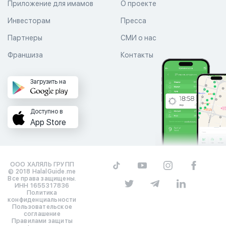
Приложение для имамов
О проекте
Инвесторам
Пресса
Партнеры
СМИ о нас
Франшиза
Контакты
Загрузить на
Доступно в
App Store
ООО ХАЛЯЛЬ ГРУПП
© 2018 HalalGuide.me
Все права защищены.
ИНН 1655317836
Политика
конфиденциальности
Пользовательское
соглашение
Правилами защиты