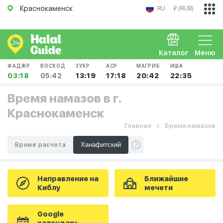
Краснокаменск
RU
₽ (RUB)
Каталог
Меню
ФАДЖР
ВОСХОД
ЗУХР
АСР
МАГРИБ
ИША
03:18
05:42
13:19
17:18
20:42
22:35
Время намазов в г.
Краснокаменск
Главная
Время намазов
Время расчета
Направление на
Ближайшие
Киблу
мечети
Google