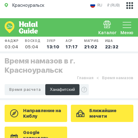
Красноуральск
RU
₽ (RUB)
Каталог
Меню
ФАДЖР
ВОСХОД
ЗУХР
АСР
МАГРИБ
ИША
03:04
05:04
13:10
17:17
21:02
22:32
Время намазов в г.
Красноуральск
Главная
Время намазов
Время расчета
Направление на
Ближайшие
Киблу
мечети
Google