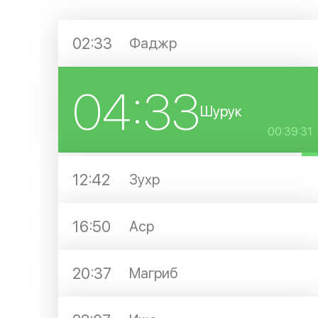
02:33
Фаджр
04:33
Шурук
00:39:31
12:42
Зухр
16:50
Аср
20:37
Магриб