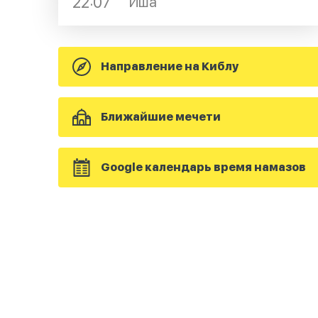
22:07
Иша
Направление на Киблу
Ближайшие мечети
Google календарь время намазов