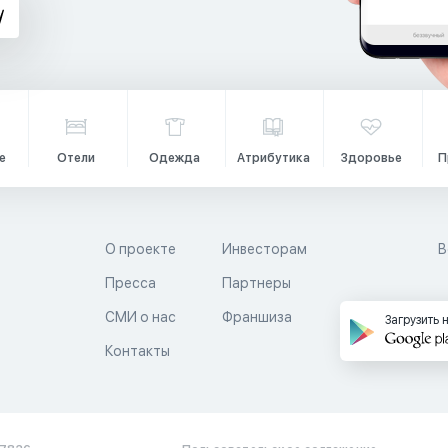
е
Отели
Одежда
Атрибутика
Здоровье
П
О проекте
Инвесторам
В
Пресса
Партнеры
й
СМИ о нас
Франшиза
Загрузить 
Контакты