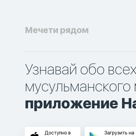
Мечети рядом
Узнавай обо все
мусульманского 
приложение Ha
Доступно в
Загрузить на