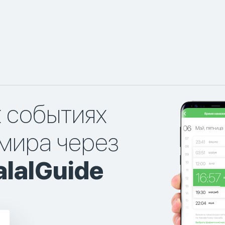
х событиях
мира через
lalGuide