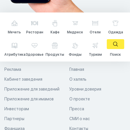
Мечеть
Ресторан
Кафе
Медресе
Отели
Одежда
Атрибутика
Здоровье
Продукты
Фонды
Туризм
Поиск
Реклама
Главная
Кабинет заведения
О халяль
Приложение для заведений
Уровни доверия
Приложение для имамов
О проекте
Инвесторам
Пресса
Партнеры
СМИ о нас
Франшиза
Контакты