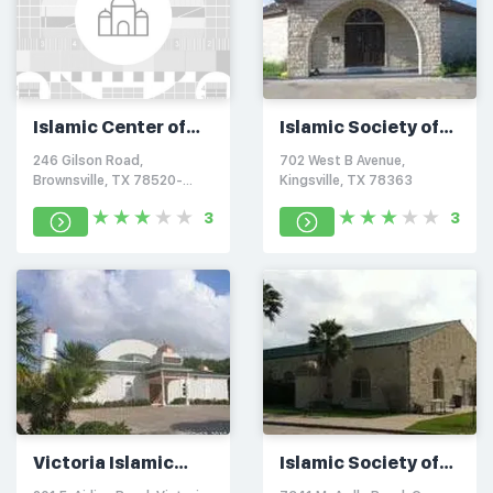
Islamic Center of
Islamic Society of
Brownsville
Kingsville
246 Gilson Road,
702 West B Avenue,
Brownsville, TX 78520-
Kingsville, TX 78363
9180
3
3
Victoria Islamic
Islamic Society of
Center
South Texas