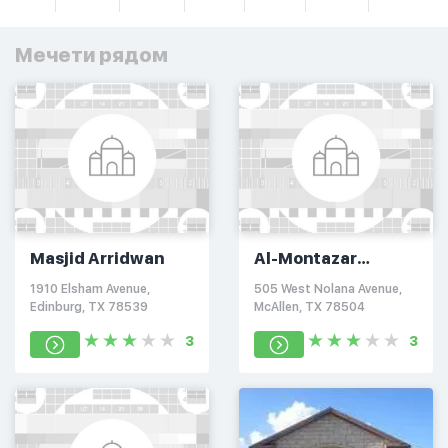
Мечети рядом
Masjid Arridwan
Al-Montazar
Foundation
1910 Elsham Avenue,
505 West Nolana Avenue,
Edinburg, TX 78539
McAllen, TX 78504
3
3