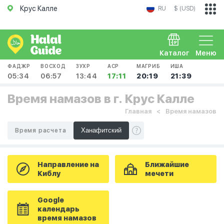
Крус Калле
RU
$ (USD)
Каталог
Меню
ФАДЖР
ВОСХОД
ЗУХР
АСР
МАГРИБ
ИША
05:34
06:57
13:44
17:11
20:19
21:39
Время намазов в г. Крус Калле
Главная
Время намазов
Время расчета
Направление на
Ближайшие
Киблу
мечети
Google
календарь
время намазов