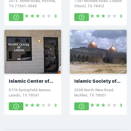
201 E. Airline Road, Victoria,
7341 McArdle Road, Corpus
TX 77901-3945
Christi, TX 78412
3
3
Islamic Center of
Islamic Society of
Laredo
South Texas
5719 Springfield Avenue,
2008 North Ware Road,
Laredo, TX 78041
McAllen, TX 78501
3
3