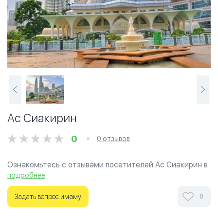
Ас Сиакирин
0
0 отзывов
Ознакомьтесь с отзывами посетителей Ас Сиакирин в
г.Куала-Лумпур на фотографиях и узнайте о часах
подробнее
работы. Ваше духовное путешествие начинается
здесь.
Задать вопрос имаму
0