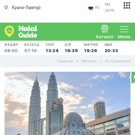
RM
Куала-Лумпур
RU
(MYR)
Каталог
Меню
ФАДЖР
ВОСХОД
ЗУХР
АСР
МАГРИБ
ИША
06:00
07:10
13:24
16:39
19:26
20:33
Главная
Мечеть
Ас Сиакирин