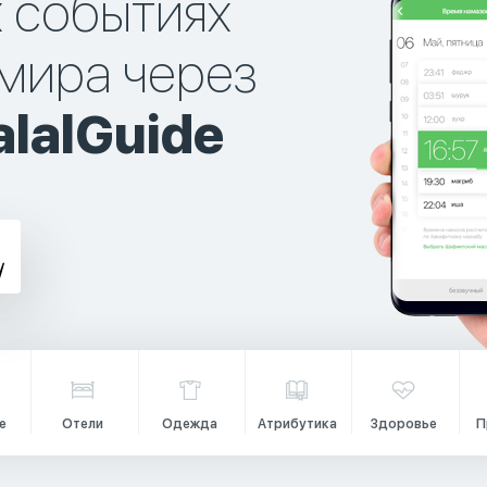
х событиях
мира через
lalGuide
е
Отели
Одежда
Атрибутика
Здоровье
П