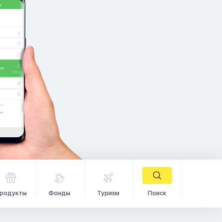
родукты
Фонды
Туризм
Поиск