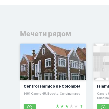
Мечети рядом
Centro Islamico de Colombia
Islam
Bogo
1481 Carrera 45, Bogota, Cundinamarca
Carrera
Cundin
3