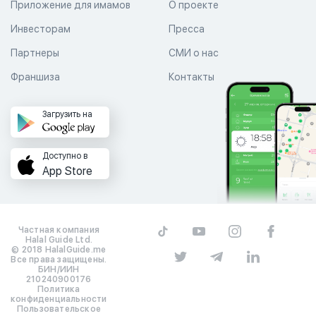
Приложение для имамов
О проекте
Инвесторам
Пресса
Партнеры
СМИ о нас
Франшиза
Контакты
Загрузить на
Доступно в
App Store
Частная компания
Halal Guide Ltd.
© 2018 HalalGuide.me
Все права защищены.
БИН/ИИН
210240900176
Политика
конфиденциальности
Пользовательское