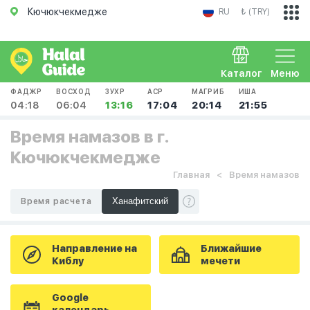
Кючюкчекмедже
RU
₺ (TRY)
Каталог
Меню
ФАДЖР
ВОСХОД
ЗУХР
АСР
МАГРИБ
ИША
04:18
06:04
13:16
17:04
20:14
21:55
Время намазов в г.
Кючюкчекмедже
Главная
Время намазов
Время расчета
Направление на
Ближайшие
Киблу
мечети
Google