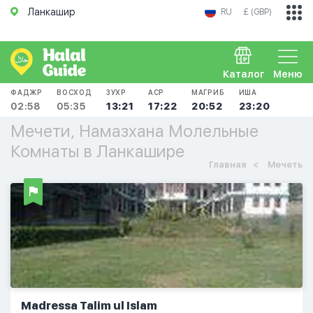
Ланкашир
RU
£ (GBP)
Каталог
Меню
ФАДЖР
ВОСХОД
ЗУХР
АСР
МАГРИБ
ИША
02:58
05:35
13:21
17:22
20:52
23:20
Мечети, Намазхана Молельные
Комнаты в Ланкашире
Главная
Мечеть
Madressa Talim ul Islam