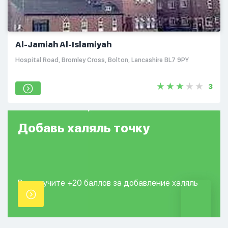
Al-Jamiah Al-Islamiyah
Hospital Road, Bromley Cross, Bolton, Lancashire BL7 9PY
3
Добавь
халяль
точку
Вы получите +20
баллов за добавление
халяль
точки.