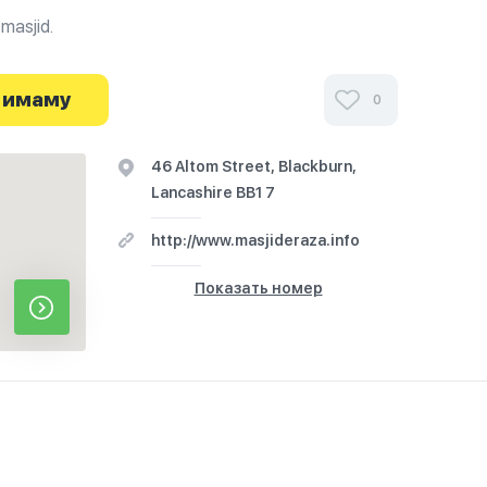
 masjid.
и посетителей Masjid e Raza в г.Ланкашир на
 о часах работы. Ваше духовное путешествие
 имаму
0
46 Altom Street, Blackburn,
Lancashire BB1 7
http://www.masjideraza.info
Показать номер