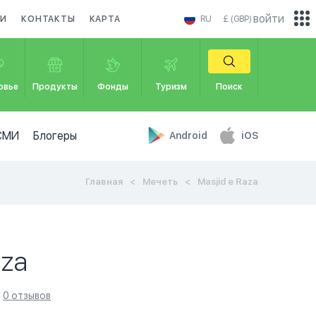
войти
КИ
КОНТАКТЫ
КАРТА
RU
£ (GBP)
овье
Продукты
Фонды
Туризм
Поиск
СМИ
Блогеры
Android
iOS
Главная
Мечеть
Masjid e Raza
aza
0 отзывов