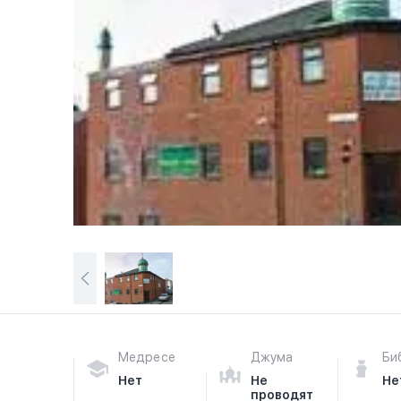
Медресе
Джума
Би
Нет
Не
Не
проводят