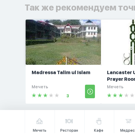
Так же рекомендуем точ
Madressa Talim ul Islam
Lancaster 
Prayer Ro
Мечеть
Мечеть
3
Мечеть
Ресторан
Кафе
Медрес