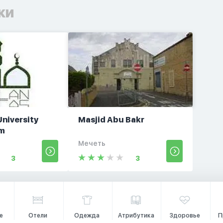
ки
University
Masjid Abu Bakr
om
Мечеть
3
3
е
Отели
Одежда
Атрибутика
Здоровье
П