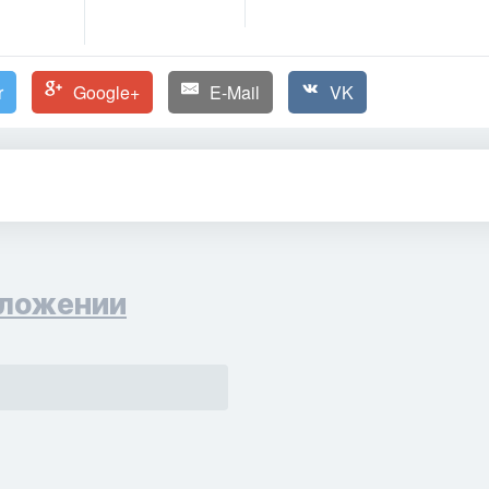
r
Google+
E-Mail
VK
ложении