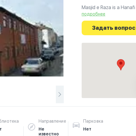
Masjid e Raza is a Hanafi
подробнее
Ознакомьтесь с отзывам
фотографиях и узнайте
Задать вопрос
начинается здесь.
блиотека
Направление
Парковка
т
Не
Нет
известно