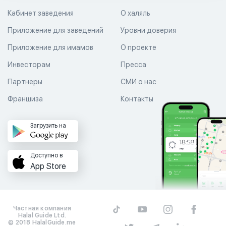
Кабинет заведения
О халяль
Приложение для заведений
Уровни доверия
Приложение для имамов
О проекте
Инвесторам
Пресса
Партнеры
СМИ о нас
Франшиза
Контакты
Загрузить на
Доступно в
App Store
Частная компания
Halal Guide Ltd.
© 2018 HalalGuide.me