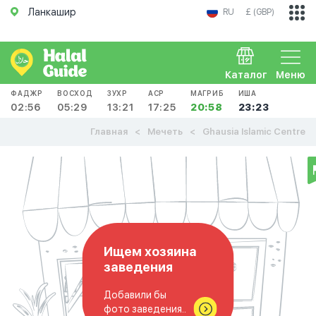
Ланкашир
RU
£ (GBP)
Каталог
Меню
ФАДЖР
ВОСХОД
ЗУХР
АСР
МАГРИБ
ИША
02:56
05:29
13:21
17:25
20:58
23:23
Главная
Мечеть
Ghausia Islamic Centre
Ищем хозяина
заведения
Добавили бы
фото заведения..