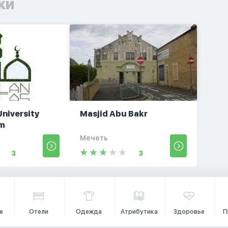
ки
University
Masjid Abu Bakr
om
Мечеть
3
3
е
Отели
Одежда
Атрибутика
Здоровье
П