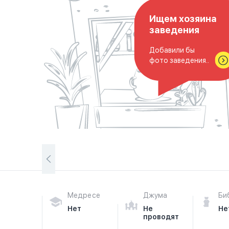
Ищем хозяина
заведения
Добавили бы
фото заведения..
Медресе
Джума
Би
Нет
Не
Не
проводят