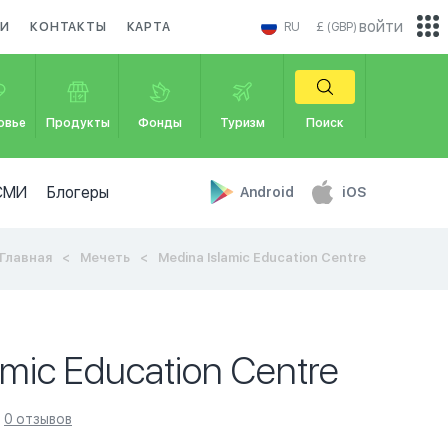
войти
КИ
КОНТАКТЫ
КАРТА
RU
£ (GBP)
овье
Продукты
Фонды
Туризм
Поиск
СМИ
Блогеры
Android
iOS
Главная
Мечеть
Medina Islamic Education Centre
amic Education Centre
0 отзывов