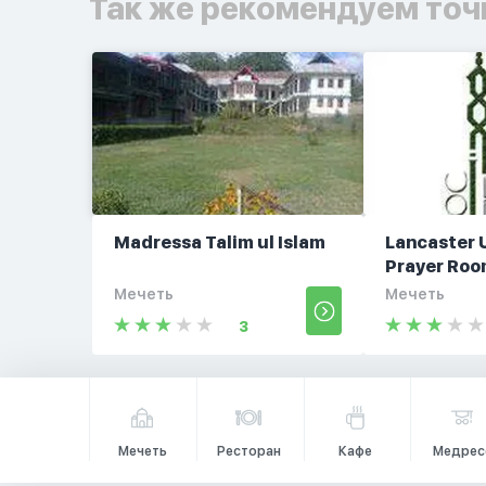
Так же рекомендуем точ
Madressa Talim ul Islam
Lancaster 
Prayer Ro
Мечеть
Мечеть
3
Мечеть
Ресторан
Кафе
Медрес