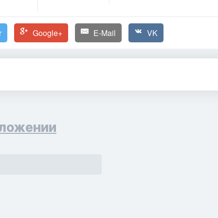
r
Google+
E-Mail
VK
ложении