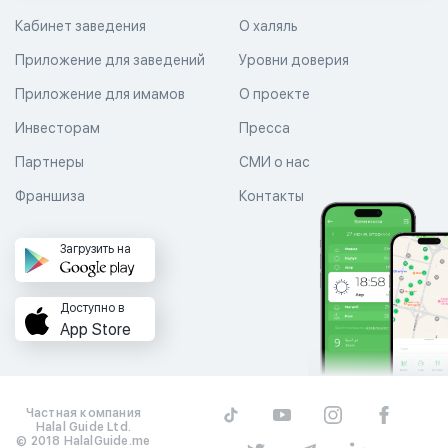
Кабинет заведения
О халяль
Приложение для заведений
Уровни доверия
Приложение для имамов
О проекте
Инвесторам
Пресса
Партнеры
СМИ о нас
Франшиза
Контакты
Загрузить на
Доступно в
App Store
Частная компания
Halal Guide Ltd.
© 2018 HalalGuide.me