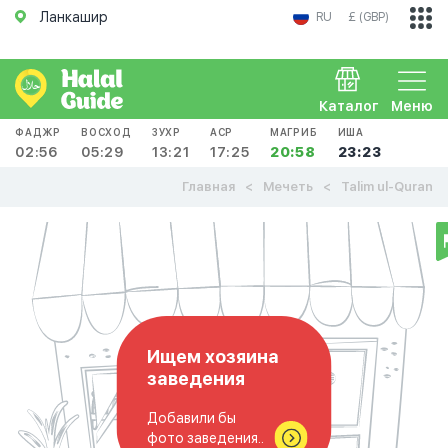
Ланкашир
RU
£ (GBP)
Каталог
Меню
ФАДЖР
ВОСХОД
ЗУХР
АСР
МАГРИБ
ИША
02:56
05:29
13:21
17:25
20:58
23:23
Главная
Мечеть
Talim ul-Quran
Ищем хозяина
заведения
Добавили бы
фото заведения..