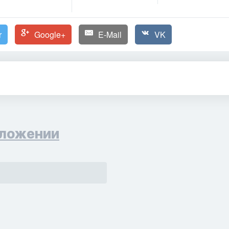
r
Google+
E-Mail
VK
ложении