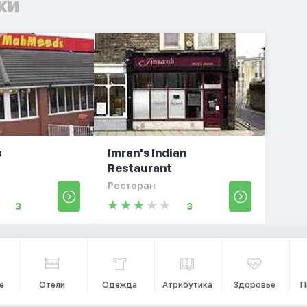
ки
s
Imran's Indian
Restaurant
Ресторан
3
3
е
Отели
Одежда
Атрибутика
Здоровье
П