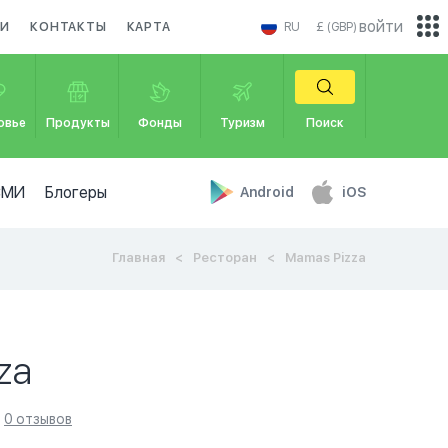
войти
КИ
КОНТАКТЫ
КАРТА
RU
£ (GBP)
овье
Продукты
Фонды
Туризм
Поиск
СМИ
Блогеры
Android
iOS
Главная
Ресторан
Mamas Pizza
za
0 отзывов