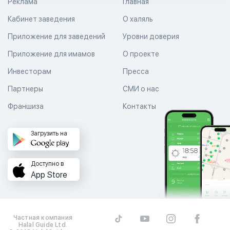
Реклама
Главная
Кабинет заведения
О халяль
Приложение для заведений
Уровни доверия
Приложение для имамов
О проекте
Инвесторам
Пресса
Партнеры
СМИ о нас
Франшиза
Контакты
Загрузить на
Доступно в
App Store
Частная компания
Halal Guide Ltd.