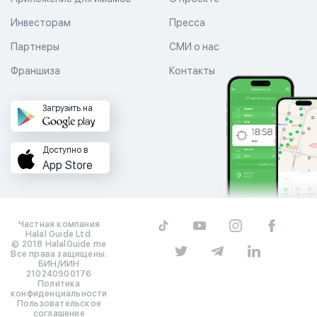
Инвесторам
Пресса
Партнеры
СМИ о нас
Франшиза
Контакты
Загрузить на
Доступно в
App Store
Частная компания
Halal Guide Ltd.
© 2018 HalalGuide.me
Все права защищены.
БИН/ИИН
210240900176
Политика
конфиденциальности
Пользовательское
соглашение