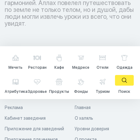
гармонией. Аллах повелел путешествовать
по земле не только телом, но и душой, дабы
люди могли извлечь уроки из всего, что они
увидят.
Мечеть
Ресторан
Кафе
Медресе
Отели
Одежда
Атрибутика
Здоровье
Продукты
Фонды
Туризм
Поиск
Реклама
Главная
Кабинет заведения
О халяль
Приложение для заведений
Уровни доверия
Приложение для имамов
О проекте