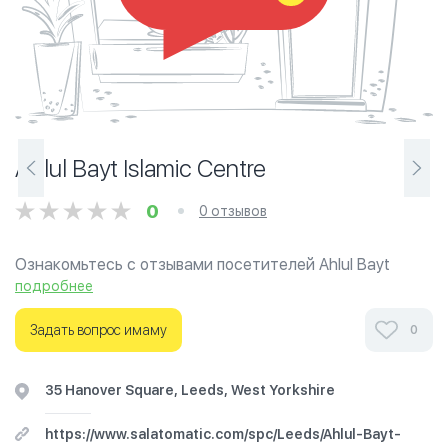
Ahlul Bayt Islamic Centre
0
0 отзывов
Ознакомьтесь с отзывами посетителей Ahlul Bayt
Islamic Centre в г.Лидс на фотографиях и узнайте о
подробнее
часах работы. Ваше духовное путешествие начинается
здесь.
Задать вопрос имаму
0
35 Hanover Square, Leeds, West Yorkshire
https://www.salatomatic.com/spc/Leeds/Ahlul-Bayt-