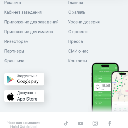
Реклама
Главная
Кабинет заведения
О халяль
Приложение для заведений
Уровни доверия
Приложение для имамов
О проекте
Инвесторам
Пресса
Партнеры
СМИ о нас
Франшиза
Контакты
Загрузить на
Доступно в
App Store
Частная компания
Halal Guide Ltd.