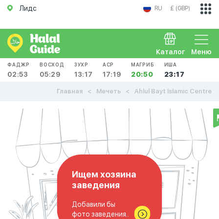
Лидс
RU
£ (GBP)
Каталог
Меню
ФАДЖР
ВОСХОД
ЗУХР
АСР
МАГРИБ
ИША
02:53
05:29
13:17
17:19
20:50
23:17
Главная
Мечеть
Ahlul Bayt Islamic Centre
Ищем хозяина
заведения
Добавили бы
фото заведения..