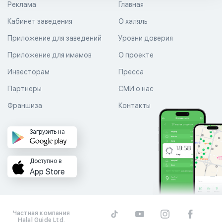
Реклама
Главная
Кабинет заведения
О халяль
Приложение для заведений
Уровни доверия
Приложение для имамов
О проекте
Инвесторам
Пресса
Партнеры
СМИ о нас
Франшиза
Контакты
Загрузить на
Доступно в
App Store
Частная компания
Halal Guide Ltd.