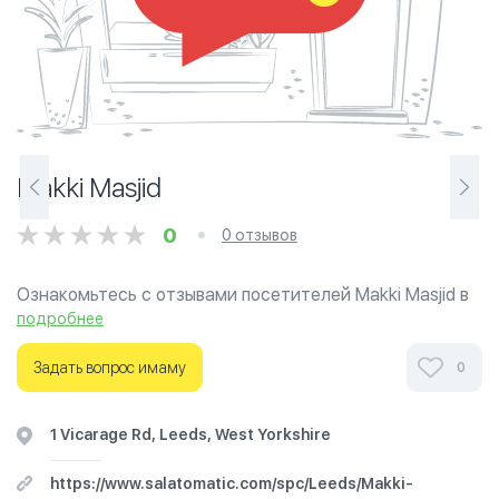
Makki Masjid
0
0 отзывов
Ознакомьтесь с отзывами посетителей Makki Masjid в
г.Лидс на фотографиях и узнайте о часах работы. Ваше
подробнее
духовное путешествие начинается здесь.
Задать вопрос имаму
0
1 Vicarage Rd, Leeds, West Yorkshire
https://www.salatomatic.com/spc/Leeds/Makki-