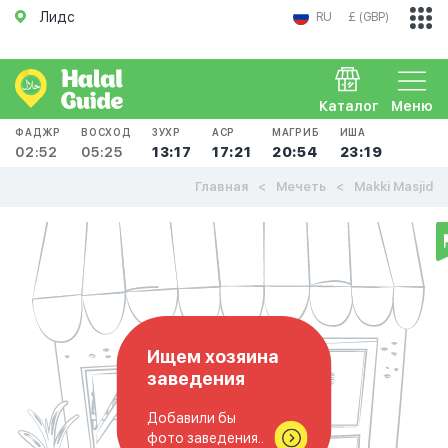
Лидс
RU
£ (GBP)
Каталог
Меню
ФАДЖР
ВОСХОД
ЗУХР
АСР
МАГРИБ
ИША
02:52
05:25
13:17
17:21
20:54
23:19
Главная
Мечеть
Makki Masjid
Ищем хозяина
заведения
Добавили бы
фото заведения..