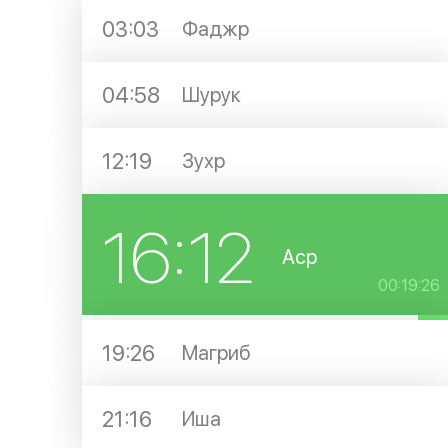
03:03
Фаджр
04:58
Шурук
12:19
Зухр
16:12
Аср
00:19:26
19:26
Магриб
21:16
Иша