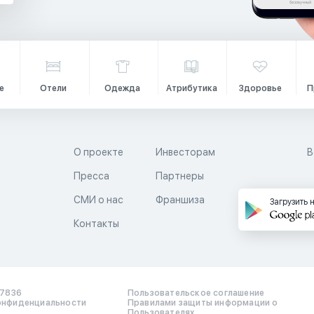
е
Отели
Одежда
Атрибутика
Здоровье
П
О проекте
Инвесторам
В
Пресса
Партнеры
й
СМИ о нас
Франшиза
Загрузить 
Контакты
17836
Пользовательское соглашение
онфиденциальности
Правилами защиты информации о
Пользователях