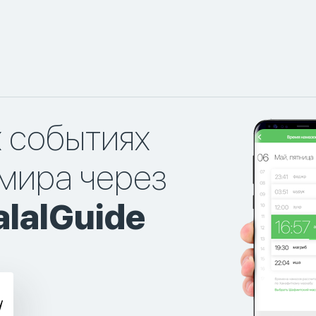
х событиях
мира через
lalGuide