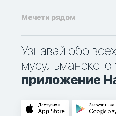
Мечети рядом
Узнавай обо все
мусульманского 
приложение Ha
Доступно в
Загрузить на