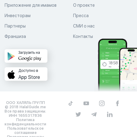
Приложение для имамов
О проекте
Инвесторам
Пресса
Партнеры
СМИ о нас
Франшиза
Контакты
Загрузить на
Доступно в
App Store
ООО ХАЛЯЛЬ ГРУПП
© 2018 HalalGuide.me
Все права защищены.
ИНН 1655317836
Политика
конфиденциальности
Пользовательское
соглашение