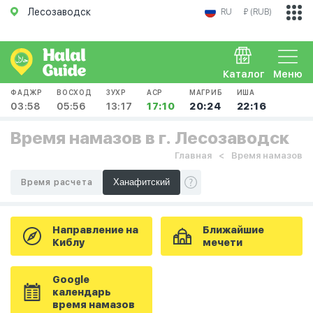
Лесозаводск
RU
₽ (RUB)
Каталог
Меню
ФАДЖР
ВОСХОД
ЗУХР
АСР
МАГРИБ
ИША
03:58
05:56
13:17
17:10
20:24
22:16
Время намазов в г. Лесозаводск
Главная
Время намазов
Время расчета
Направление на
Ближайшие
Киблу
мечети
Google
календарь
время намазов