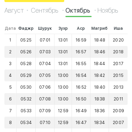
Август
Сентябрь
Октябрь
Ноябрь
Дата
Фаджр
Шурук
Зухр
Аср
Магриб
Иша
1
05:25
07:01
13:01
16:59
18:48
20:20
2
05:26
07:03
13:01
16:57
18:46
20:18
3
05:28
07:04
13:01
16:55
18:44
20:17
4
05:29
07:05
13:00
16:54
18:42
20:15
5
05:30
07:06
13:00
16:52
18:40
20:13
6
05:32
07:08
13:00
16:50
18:38
20:11
7
05:33
07:09
12:59
16:49
18:36
20:09
8
05:34
07:10
12:59
16:47
18:34
20:07