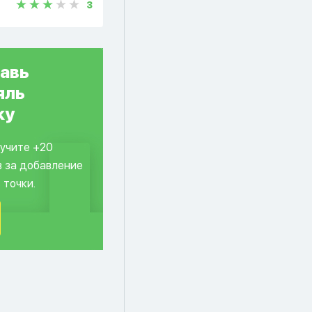
3
авь
яль
ку
лучите +20
в за добавление
 точки.