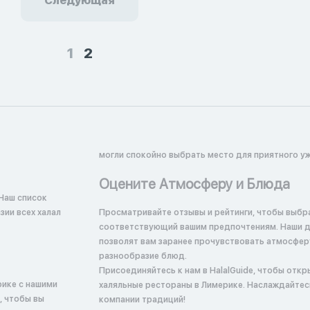
Следующая
1
2
могли спокойно выбрать место для приятного уж
Оцените Атмосферу и Блюда
Наш список
ии всех халал
Просматривайте отзывы и рейтинги, чтобы выбр
соответствующий вашим предпочтениям. Наши 
позволят вам заранее прочувствовать атмосфер
разнообразие блюд.
Присоединяйтесь к нам в HalalGuide, чтобы откр
рике с нашими
халяльные рестораны в Лимерике. Наслаждайтес
, чтобы вы
компании традиций!