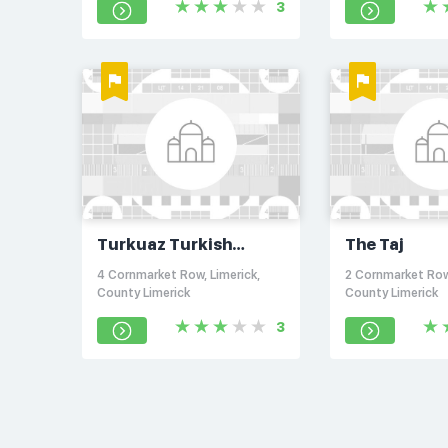
3
Turkuaz Turkish
The Taj
Kebab
4 Cornmarket Row, Limerick,
2 Cornmarket Row,
County Limerick
County Limerick
3