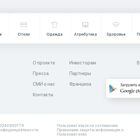
е
Отели
Одежда
Атрибутика
Здоровье
П
О проекте
Инвесторам
В
Пресса
Партнеры
й
СМИ о нас
Франшиза
Загрузить 
Контакты
0240900176
Пользовательское соглашение
онфиденциальности
Правилами защиты информации о
Пользователях