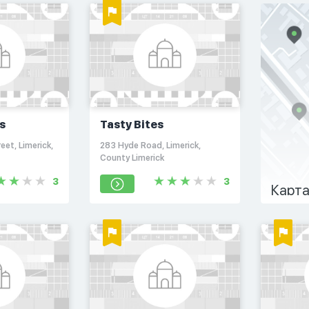
s
Tasty Bites
eet, Limerick,
283 Hyde Road, Limerick,
County Limerick
3
3
Карта