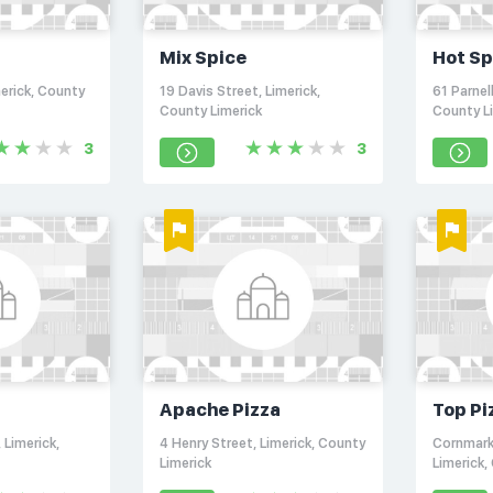
Mix Spice
Hot Sp
erick, County
19 Davis Street, Limerick,
61 Parnell
County Limerick
County L
3
3
Apache Pizza
Top Pi
 Limerick,
4 Henry Street, Limerick, County
Cornmarke
Limerick
Limerick,