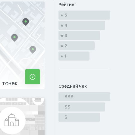
Рейтинг
5
4
3
2
1
 точек
Средний чек
$$$
$$
$