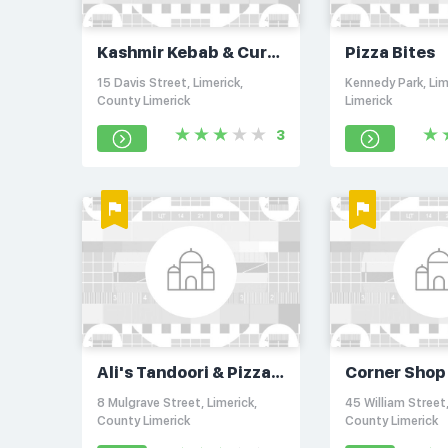
Kashmir Kebab & Curry
Pizza Bites
House
15 Davis Street, Limerick,
Kennedy Park, Lim
County Limerick
Limerick
3
Ali's Tandoori & Pizza
Corner Shop
Bar
8 Mulgrave Street, Limerick,
45 William Street,
County Limerick
County Limerick