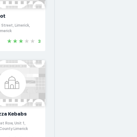
ot
 Street, Limerick,
imerick
3
zza Kebabs
t Row, Unit 1,
 County Limerick