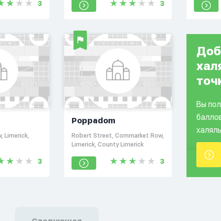
3
3
Доб
хал
точ
Вы по
балло
Poppadom
халяль
 Limerick,
Robert Street, Cornmarket Row,
Limerick, County Limerick
3
3