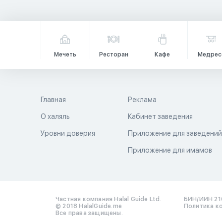
Мечеть
Ресторан
Кафе
Медрес
Главная
Реклама
О халяль
Кабинет заведения
Уровни доверия
Приложение для заведени
Приложение для имамов
Частная компания Halal Guide Ltd.
БИН/ИИН 21
© 2018 HalalGuide.me
Политика к
Все права защищены.