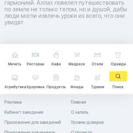
гармонией. Аллах повелел путешествовать
по земле не только телом, но и душой, дабы
люди могли извлечь уроки из всего, что они
увидят.
Мечеть
Ресторан
Кафе
Медресе
Отели
Одежда
Атрибутика
Здоровье
Продукты
Фонды
Туризм
Поиск
Реклама
Главная
Кабинет заведения
О халяль
Приложение для заведений
Уровни доверия
Приложение для имамов
О проекте