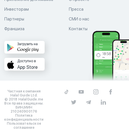
Инвесторам
Пресса
Партнеры
СМИ о нас
Франшиза
Контакты
Загрузить на
Доступно в
App Store
Частная компания
Halal Guide Ltd.
© 2018 HalalGuide.me
Все права защищены.
БИН/ИИН
210240900176
Политика
конфиденциальности
Пользовательское
соглашение