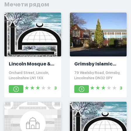
Мечети рядом
Lincoln Mosque &
Grimsby Islamic
Islamic Association
Cultural Centre
Orchard Street, Lincoln,
79 Weelsby Road, Grimsby,
Lincolnshire LN1 1XX
Lincolnshire DN32 0PY
3
3