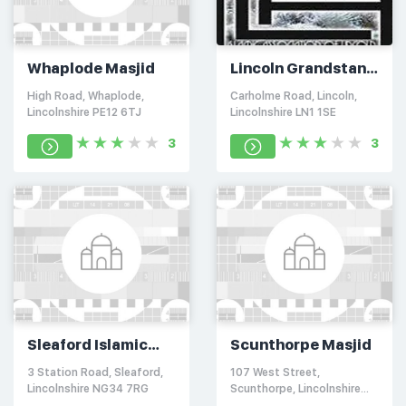
Whaplode Masjid
Lincoln Grandstand
Community Centre
High Road, Whaplode,
Carholme Road, Lincoln,
Lincolnshire PE12 6TJ
Lincolnshire LN1 1SE
3
3
Sleaford Islamic
Scunthorpe Masjid
Centre
3 Station Road, Sleaford,
107 West Street,
Lincolnshire NG34 7RG
Scunthorpe, Lincolnshire
DN15 6