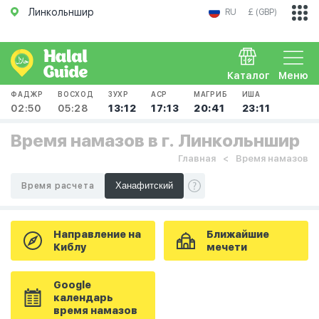
Линкольншир
RU
£ (GBP)
Каталог
Меню
ФАДЖР
ВОСХОД
ЗУХР
АСР
МАГРИБ
ИША
02:50
05:28
13:12
17:13
20:41
23:11
Время намазов в г. Линкольншир
Главная
Время намазов
Время расчета
Направление на
Ближайшие
Киблу
мечети
Google
календарь
время намазов