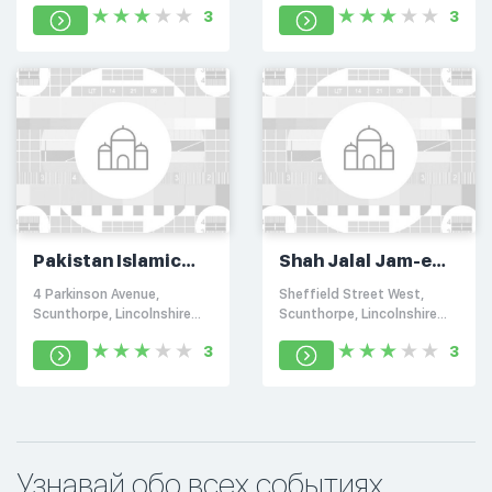
3
3
Pakistan Islamic
Shah Jalal Jam-e
Centre
Mosque & Islamic
4 Parkinson Avenue,
Sheffield Street West,
Centre
Scunthorpe, Lincolnshire
Scunthorpe, Lincolnshire
DN15 7
DN15 7
3
3
Узнавай обо всех событиях