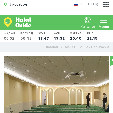
Лиссабон
RU
€ (EUR)
Каталог
Меню
ФАДЖР
ВОСХОД
ЗУХР
АСР
МАГРИБ
ИША
05:02
06:42
13:47
17:32
20:40
22:15
Главная
Мечеть
Байт ар-Рахим