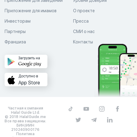
Приложение для заведений
Уровни доверия
Приложение для имамов
О проекте
Инвесторам
Пресса
Партнеры
СМИ о нас
Франшиза
Контакты
Загрузить на
Доступно в
App Store
Частная компания
Halal Guide Ltd.
© 2018 HalalGuide.me
Все права защищены.
БИН/ИИН
210240900176
Политика