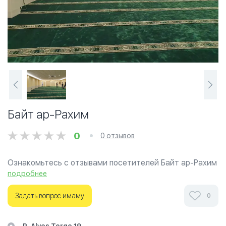
Байт ар-Рахим
0
0 отзывов
Ознакомьтесь с отзывами посетителей Байт ар-Рахим
в г.Лиссабон на фотографиях и узнайте о часах
подробнее
работы. Ваше духовное путешествие начинается
здесь.
Задать вопрос имаму
0