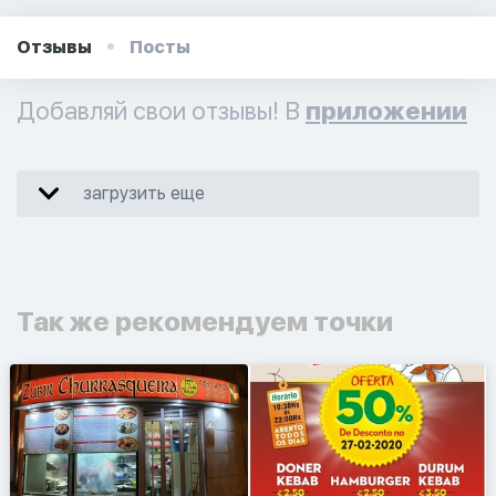
Отзывы
Посты
Добавляй свои отзывы! В
приложении
загрузить еще
Так же рекомендуем точки