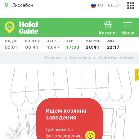
Лиссабон
RU
€ (EUR)
Каталог
Меню
ФАДЖР
ВОСХОД
ЗУХР
АСР
МАГРИБ
ИША
05:01
06:41
13:47
17:33
20:41
22:17
Главная
Ресторан
Pedro Das Arábias‎
Ищем хозяина
заведения
Добавили бы
фото заведения..