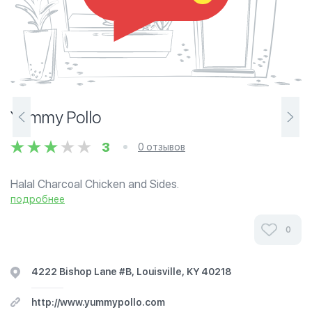
Yummy Pollo
3
0 отзывов
Halal Charcoal Chicken and Sides.
подробнее
0
4222 Bishop Lane #B, Louisville, KY 40218
http://www.yummypollo.com