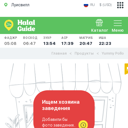
Луисвилл
RU
$ (USD)
Каталог
Меню
ФАДЖР
ВОСХОД
ЗУХР
АСР
МАГРИБ
ИША
05:08
06:47
13:54
17:39
20:47
22:23
Главная
Продукты
Yummy Pollo
Ищем хозяина
заведения
Добавили бы
фото заведения..