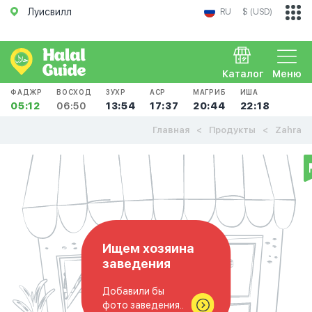
Луисвилл
RU
$ (USD)
Каталог
Меню
ФАДЖР
ВОСХОД
ЗУХР
АСР
МАГРИБ
ИША
05:12
06:50
13:54
17:37
20:44
22:18
Главная
Продукты
Zahra
Ищем хозяина
заведения
Добавили бы
фото заведения..