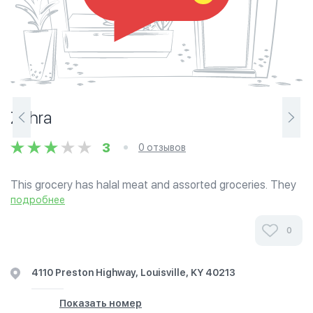
Zahra
3
0 отзывов
This grocery has halal meat and assorted groceries. They
also have Islamic clothing.
подробнее
0
4110 Preston Highway, Louisville, KY 40213
Показать номер