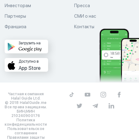
Инвесторам
Пресса
Партнеры
СМИ о нас
Франшиза
Контакты
Загрузить на
Доступно в
App Store
Частная компания
Halal Guide Ltd.
© 2018 HalalGuide.me
Все права защищены.
БИН/ИИН
210240900176
Политика
конфиденциальности
Пользовательское
соглашение
Правилами защиты