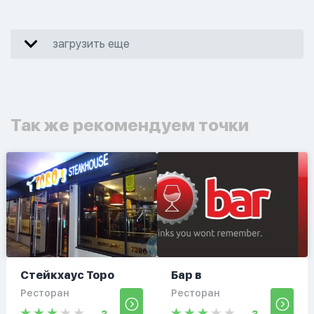
загрузить еще
Так же рекомендуем точки
Стейкхаус Торо
Бар в
Ресторан
Ресторан
3
3