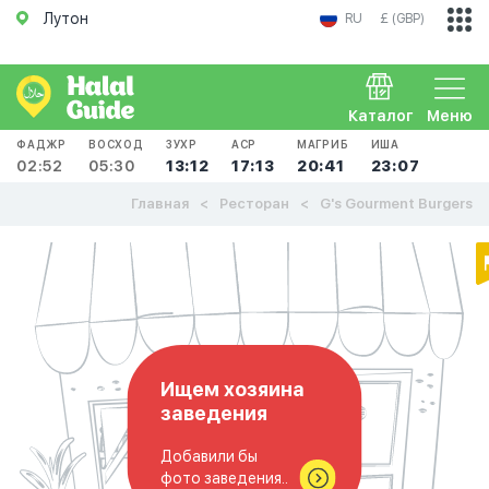
Лутон
RU
£ (GBP)
Каталог
Меню
ФАДЖР
ВОСХОД
ЗУХР
АСР
МАГРИБ
ИША
02:52
05:30
13:12
17:13
20:41
23:07
Главная
Ресторан
G's Gourment Burgers
Ищем хозяина
заведения
Добавили бы
фото заведения..