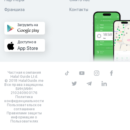
Франшиза
Контакты
Загрузить на
Доступно в
App Store
Частная компания
Halal Guide Ltd.
© 2018 HalalGuide.me
Все права защищены.
БИН/ИИН
210240900176
Политика
конфиденциальности
Пользовательское
соглашение
Правилами защиты
информации о
Пользователях